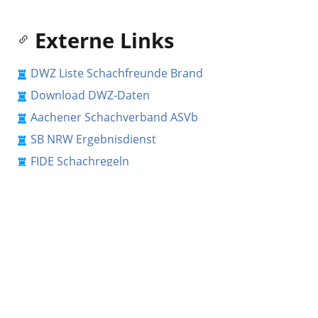
Externe Links
DWZ Liste Schachfreunde Brand
Download DWZ-Daten
Aachener Schachverband ASVb
SB NRW Ergebnisdienst
FIDE Schachregeln
Antrag FIDE Id
Chess24 Nachrichten