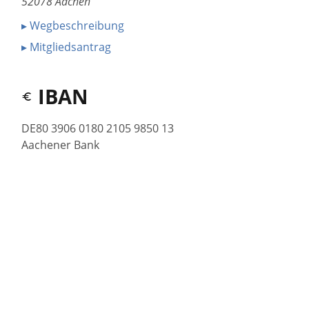
52078 Aachen
▸ Wegbeschreibung
▸ Mitgliedsantrag
IBAN
DE80 3906 0180 2105 9850 13
Aachener Bank
▸ Mitgliedsbeiträge
Vereinsabend
Donnerstags 19:30h
Jugendtraining