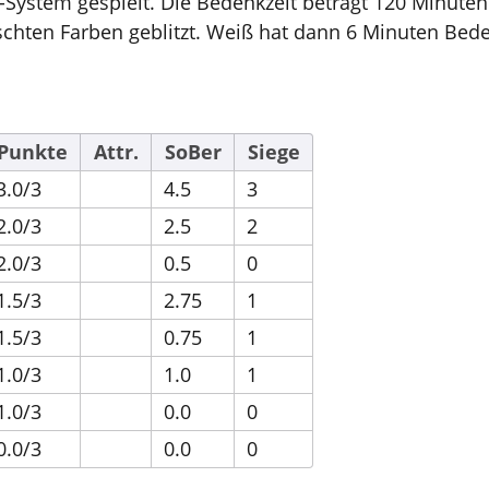
o.-System gespielt. Die Bedenkzeit beträgt 120 Minute
uschten Farben geblitzt. Weiß hat dann 6 Minuten Be
Punkte
Attr.
SoBer
Siege
3.0/3
4.5
3
2.0/3
2.5
2
2.0/3
0.5
0
1.5/3
2.75
1
1.5/3
0.75
1
1.0/3
1.0
1
1.0/3
0.0
0
0.0/3
0.0
0