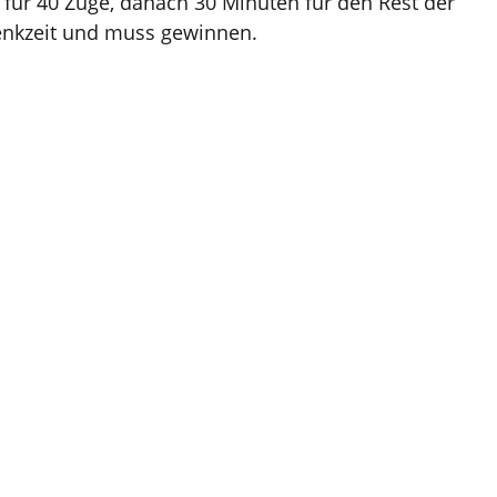
n für 40 Züge, danach 30 Minuten für den Rest der
denkzeit und muss gewinnen.