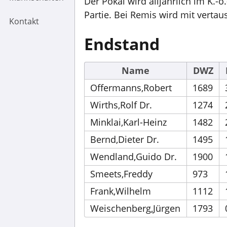
Der Pokal wird alljährlich im K.-
Partie. Bei Remis wird mit verta
Kontakt
Endstand
Name
DWZ
Offermanns,Robert
1689
Wirths,Rolf Dr.
1274
Minklai,Karl-Heinz
1482
Bernd,Dieter Dr.
1495
Wendland,Guido Dr.
1900
Smeets,Freddy
973
Frank,Wilhelm
1112
Weischenberg,Jürgen
1793