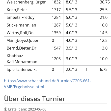
Weischenberg,Jürgen
1832
8.0/13
36.75
Koch,Peter
1717
5.5/13
25.5
Smeets,Freddy
1284
5.0/13
21.0
Stickelmann,Jan
1287
5.0/13
16.0
Wirths,Rolf,Dr.
1359
4.0/13
14.5
Akingboye,Queen
0
4.0/13
12.5
Bernd,Dieter,Dr.
1547
3.5/13
13.0
Khabbaz
1203
3.0/13
10.0
Kafi,Mohammad
Spiertz,Benedikt
0
2.0/13
1
6.75
https://www.schachbund.de/turnier/C206-661-
VMB/Ergebnisse.html
Über dieses Turnier
Erstellt am:
2023-06-06