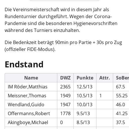
Die Vereinsmeisterschaft wird in diesem Jahr als
Rundenturnier durchgeführt. Wegen der Corona-
Pandemie sind die besonderen Hygienevorschriften
während des Turniers einzuhalten.
Die Bedenkzeit beträgt 90min pro Partie + 30s pro Zug
(offizieller FIDE-Modus).
Endstand
Name
DWZ
Punkte
Attr.
SoBe
IM Röder,Matthias
2365
12.5/13
67.5
Meissner,Thomas
1949
10.5/13
1
55.25
Wendland,Guido
1947
10.0/13
46.0
Offermanns,Robert
1778
9.5/13
41.25
Akingboye,Michael
0
8.5/13
37.5