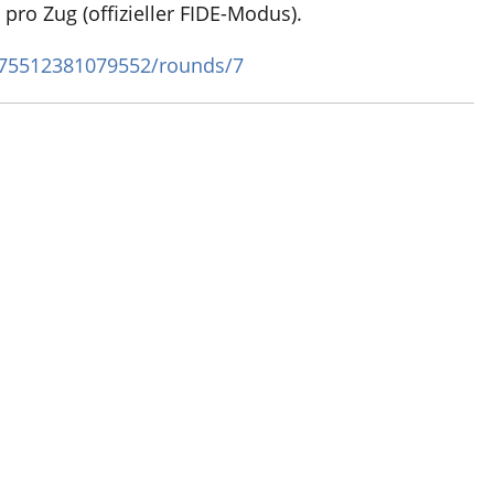
pro Zug (offizieller FIDE-Modus).
275512381079552/rounds/7