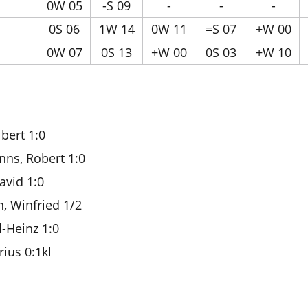
0W 05
-S 09
-
-
-
0S 06
1W 14
0W 11
=S 07
+W 00
0W 07
0S 13
+W 00
0S 03
+W 10
bert 1:0
nns, Robert 1:0
avid 1:0
, Winfried 1/2
l-Heinz 1:0
rius 0:1kl