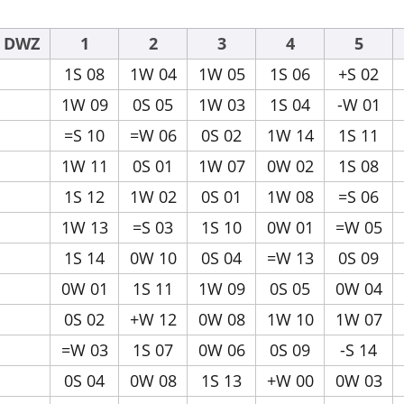
DWZ
1
2
3
4
5
1S 08
1W 04
1W 05
1S 06
+S 02
1W 09
0S 05
1W 03
1S 04
-W 01
=S 10
=W 06
0S 02
1W 14
1S 11
1W 11
0S 01
1W 07
0W 02
1S 08
1S 12
1W 02
0S 01
1W 08
=S 06
1W 13
=S 03
1S 10
0W 01
=W 05
1S 14
0W 10
0S 04
=W 13
0S 09
0W 01
1S 11
1W 09
0S 05
0W 04
0S 02
+W 12
0W 08
1W 10
1W 07
=W 03
1S 07
0W 06
0S 09
-S 14
0S 04
0W 08
1S 13
+W 00
0W 03