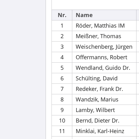
Nr.
Name
1
Röder, Matthias IM
2
Meißner, Thomas
3
Weischenberg, Jürgen
4
Offermanns, Robert
5
Wendland, Guido Dr.
6
Schülting, David
7
Redeker, Frank Dr.
8
Wandzik, Marius
9
Lamby, Wilbert
10
Bernd, Dieter Dr.
11
Minklai, Karl-Heinz