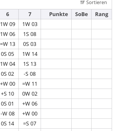
Sortieren
6
7
Punkte
SoBe
Rang
1W 09
1W 03
1W 06
1S 08
=W 13
0S 03
0S 05
1W 14
1W 04
1S 13
0S 02
-S 08
+W 00
=W 11
+S 10
0W 02
0S 01
+W 06
-W 08
+W 00
0S 14
=S 07