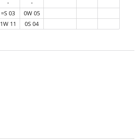
-
-
=S 03
0W 05
1W 11
0S 04