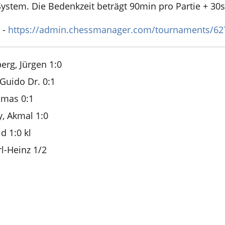
stem. Die Bedenkzeit beträgt 90min pro Partie + 30s 
 -
https://admin.chessmanager.com/tournaments/6
erg, Jürgen 1:0
Guido Dr. 0:1
omas 0:1
, Akmal 1:0
d 1:0 kl
rl-Heinz 1/2